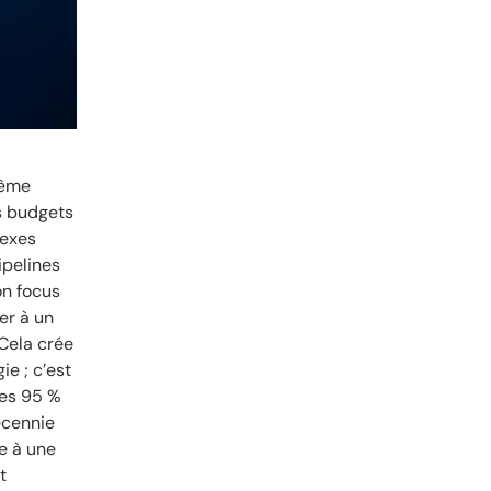
même
es budgets
lexes
ipelines
on focus
er à un
 Cela crée
e ; c’est
les 95 %
écennie
ce à une
t