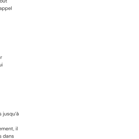
coût
 appel
r
ui
s jusqu’à
ment, il
es dans