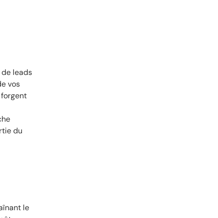
 de leads
de vos
 forgent
che
rtie du
aînant le