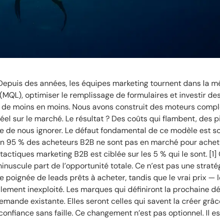
Depuis des années, les équipes marketing tournent dans la 
 (MQL), optimiser le remplissage de formulaires et investir d
 de moins en moins. Nous avons construit des moteurs comp
réel sur le marché. Le résultat ? Des coûts qui flambent, des p
le de nous ignorer. Le défaut fondamental de ce modèle est s
n 95 % des acheteurs B2B ne sont pas en marché pour achet
ctiques marketing B2B est ciblée sur les 5 % qui le sont. [1]
uscule part de l’opportunité totale. Ce n’est pas une stratégi
e poignée de leads prêts à acheter, tandis que le vrai prix — 
alement inexploité. Les marques qui définiront la prochaine d
emande existante. Elles seront celles qui savent la créer grâ
onfiance sans faille. Ce changement n’est pas optionnel. Il es