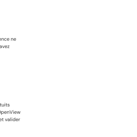
rence ne
 avez
tuits
’OpenView
et valider