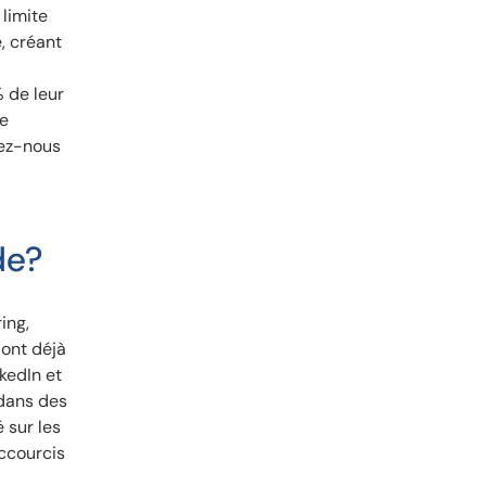
 limite
, créant
 de leur
ne
tez-nous
de?
ing,
 ont déjà
kedIn et
 dans des
 sur les
accourcis