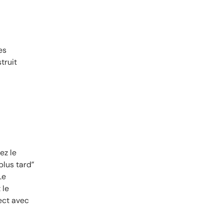
es
truit
ez le
plus tard”
Le
 le
ect avec