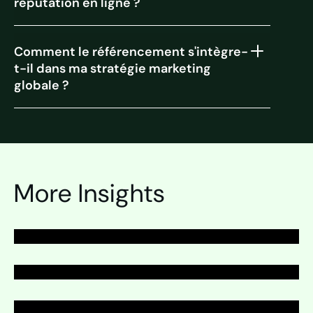
réputation en ligne ?
Comment le référencement s'intègre-
t-il dans ma stratégie marketing
globale ?
PAGE
SEO
PAGE
More Insights
SEO
PAGE
SEO
PAGE
SEO
Développer
Développer