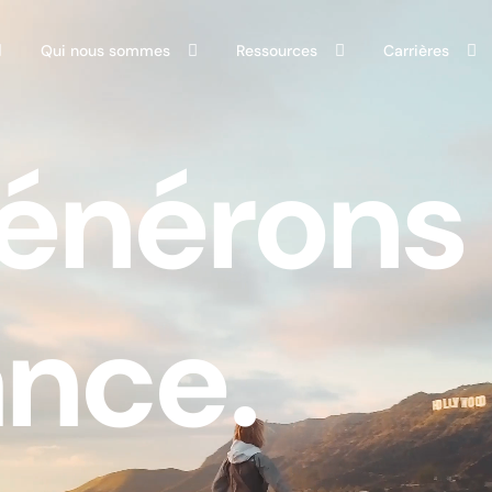
Qui nous sommes
Ressources
Carrières
énérons 
ance.